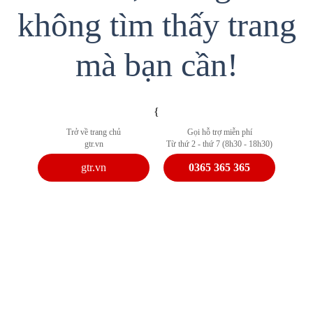
không tìm thấy trang
mà bạn cần!
{
Trở về trang chủ
Gọi hỗ trợ miễn phí
gtr.vn
Từ thứ 2 - thứ 7 (8h30 - 18h30)
gtr.vn
0365 365 365