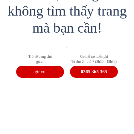
không tìm thấy trang
mà bạn cần!
{
Trở về trang chủ
Gọi hỗ trợ miễn phí
gtr.vn
Từ thứ 2 - thứ 7 (8h30 - 18h30)
gtr.vn
0365 365 365