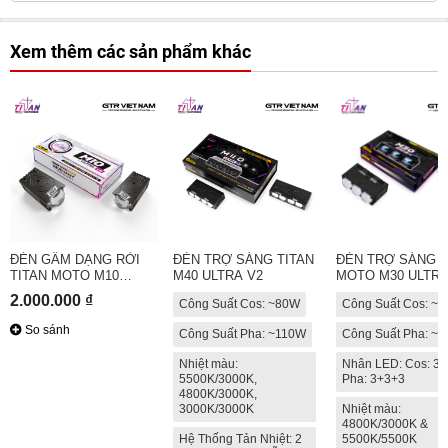
Xem thêm các sản phẩm khác
ĐÈN GẦM DẠNG RỜI
ĐÈN TRỢ SÁNG TITAN
ĐÈN TRỢ SÁNG T
TITAN MOTO M10
M40 ULTRA V2
MOTO M30 ULTRA
ULTRA V3
2.000.000 ₫
Công Suất Cos: ~80W
Công Suất Cos: ~
So sánh
Công Suất Pha: ~110W
Công Suất Pha: ~
Nhiệt màu:
Nhân LED: Cos: 3
5500K/3000K,
Pha: 3+3+3
4800K/3000K,
3000K/3000K
Nhiệt màu:
4800K/3000K &
Hệ Thống Tản Nhiệt: 2
5500K/5500K