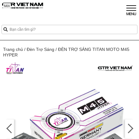
Mới
Mới
Mới
Mới
Mới
Trang chủ
/
Đèn Trợ Sáng
/
ĐÈN TRỢ SÁNG TITAN MOTO M45
HYPER