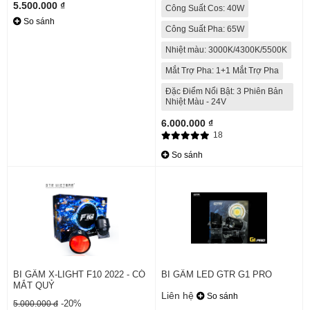
5.500.000 ₫
Công Suất Cos: 40W
So sánh
Công Suất Pha: 65W
Nhiệt màu: 3000K/4300K/5500K
Mắt Trợ Pha: 1+1 Mắt Trợ Pha
Đặc Điểm Nổi Bật: 3 Phiên Bản
Nhiệt Màu - 24V
6.000.000 ₫
18
So sánh
BI GẦM X-LIGHT F10 2022 - CÓ
BI GẦM LED GTR G1 PRO
MẮT QUỶ
Liên hệ
So sánh
-20%
5.000.000 đ