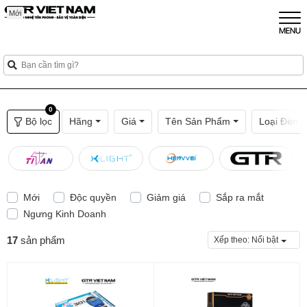
Mới
Mới
Mới
Mới
0
Bộ lọc
Hãng
Giá
Tên Sản Phẩm
Loại Đèn
Mới
Độc quyền
Giảm giá
Sắp ra mắt
Ngưng Kinh Doanh
17
sản phẩm
Xếp theo:
Nổi bật