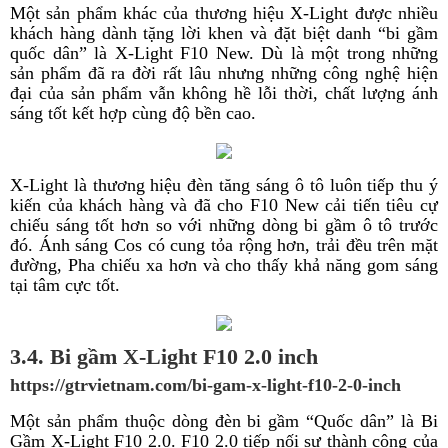
Một sản phẩm khác của thương hiệu X-Light được nhiều
khách hàng dành tặng lời khen và đặt biệt danh “bi gầm
quốc dân” là X-Light F10 New. Dù là một trong những
sản phẩm đã ra đời rất lâu nhưng những công nghệ hiện
đại của sản phẩm vẫn không hề lỗi thời, chất lượng ánh
sáng tốt kết hợp cùng độ bền cao.
X-Light là thương hiệu đèn tăng sáng ô tô luôn tiếp thu ý
kiến của khách hàng và đã cho F10 New cải tiến tiêu cự
chiếu sáng tốt hơn so với những dòng bi gầm ô tô trước
đó. Ánh sáng Cos có cung tỏa rộng hơn, trải đều trên mặt
đường, Pha chiếu xa hơn và cho thấy khả năng gom sáng
tại tâm cực tốt.
3.4. Bi gầm X-Light F10 2.0 inch
https://gtrvietnam.com/bi-gam-x-light-f10-2-0-inch
Một sản phẩm thuộc dòng đèn bi gầm “Quốc dân” là Bi
Gầm X-Light F10 2.0. F10 2.0 tiếp nối sự thành công của