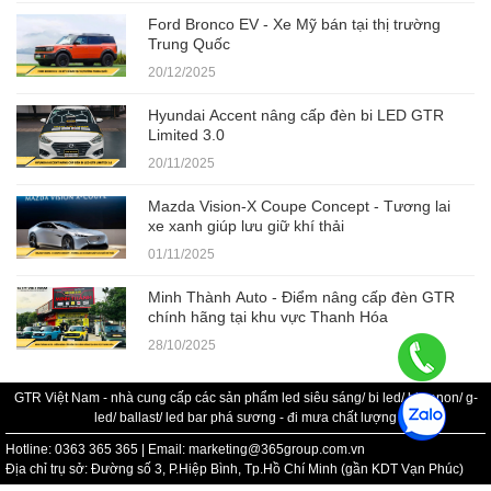
Ford Bronco EV - Xe Mỹ bán tại thị trường
Trung Quốc
20/12/2025
Hyundai Accent nâng cấp đèn bi LED GTR
Limited 3.0
20/11/2025
Mazda Vision-X Coupe Concept - Tương lai
xe xanh giúp lưu giữ khí thải
01/11/2025
Minh Thành Auto - Điểm nâng cấp đèn GTR
chính hãng tại khu vực Thanh Hóa
28/10/2025
GTR Việt Nam - nhà cung cấp các sản phẩm led siêu sáng/ bi led/ bi xenon/ g-
led/ ballast/ led bar phá sương - đi mưa chất lượng
Hotline: 0363 365 365 | Email: marketing@365group.com.vn
Địa chỉ trụ sở: Đường số 3, P.Hiệp Bình, Tp.Hồ Chí Minh (gần KDT Vạn Phúc)