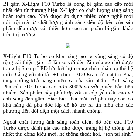
Bi gầm X-Light F10 Turbo là dòng bi gầm cao cấp mới
nhất đến từ thương hiệu X-Light có chất lượng tăng sáng
hoàn toàn cao. Nhờ được áp dụng nhiều công nghệ mới
nổi trội mà từ chất lượng ánh sáng đến độ bền của sản
phẩm đều được cải thiệu hơn các sản phẩm bi gầm khác
trên thị trường.
X-Light F10 Turbo có khả năng tạo ra vùng sáng có độ
rộng cải thiện gấp 1.5 lần so với đèn Zin của xe nhờ được
trang bị 6 chip LED lớn kết hợp cùng chóa phản xạ thế hệ
mới. Cùng với đó là 1+1 chip LED Osram ở mắt trợ Pha,
tăng cường khả năng chiếu xa của sản phẩm. Ánh sáng
Pha của F10 Turbo cao hơn 300% so với phiên bản tiền
nhiệm. Sản phẩm này phù hợp với ai cóp yêu cầu cao về
ánh sáng đèn gầm. Đặc biệt, hai mắt trợ pha này còn có
khả năng đá pha độc lập để hỗ trợ ra tín hiệu cho các
phương tiện đối diện một cách nhanh chóng.
Ngoài chất lượng ánh sáng toàn diện, độ bền của F10
Turbo được đánh giá cao nhờ được trang bị hệ thống tản
nhiệt thụ động kiểu mới, hệ thống thoát hơi, “ron tái sinh”