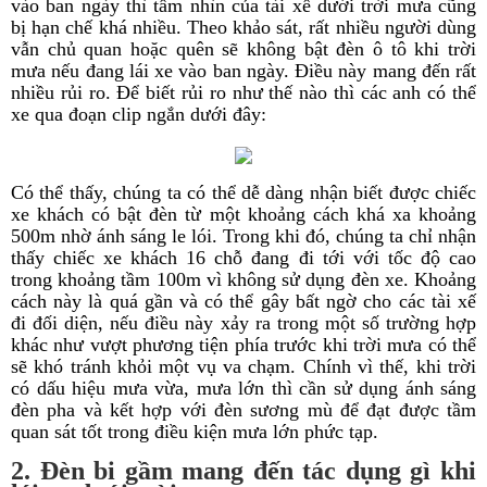
vào ban ngày thì tầm nhìn của tài xế dưới trời mưa cũng
bị hạn chế khá nhiều. Theo khảo sát, rất nhiều người dùng
vẫn chủ quan hoặc quên sẽ không bật đèn ô tô khi trời
mưa nếu đang lái xe vào ban ngày. Điều này mang đến rất
nhiều rủi ro. Để biết rủi ro như thế nào thì các anh có thể
xe qua đoạn clip ngắn dưới đây:
Có thể thấy, chúng ta có thể dễ dàng nhận biết được chiếc
xe khách có bật đèn từ một khoảng cách khá xa khoảng
500m nhờ ánh sáng le lói. Trong khi đó, chúng ta chỉ nhận
thấy chiếc xe khách 16 chỗ đang đi tới với tốc độ cao
trong khoảng tầm 100m vì không sử dụng đèn xe. Khoảng
cách này là quá gần và có thể gây bất ngờ cho các tài xế
đi đối diện, nếu điều này xảy ra trong một số trường hợp
khác như vượt phương tiện phía trước khi trời mưa có thể
sẽ khó tránh khỏi một vụ va chạm. Chính vì thế, khi trời
có dấu hiệu mưa vừa, mưa lớn thì cần sử dụng ánh sáng
đèn pha và kết hợp với đèn sương mù để đạt được tầm
quan sát tốt trong điều kiện mưa lớn phức tạp.
2. Đèn bi gầm mang đến tác dụng gì khi