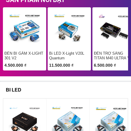
ĐÈN BI GẦM X-LIGHT
Bi LED X-Light V20L
ĐÈN TRỢ SÁNG
301 V2
Quantum
TITAN M40 ULTRA V
4.500.000 ₫
11.500.000 ₫
6.500.000 ₫
BI LED