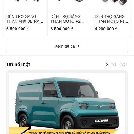
ĐÈN TRỢ SÁNG
ĐÈN TRỢ SÁNG
ĐÈN TRỢ SÁNG
TITAN M40 ULTRA
TITAN MOTO F2
TITAN MOTO F1
V2
ZERO GT
TURBO S
6.500.000 ₫
3.500.000 ₫
4.200.000 ₫
Xem tất cả
Tin nổi bật
Xem thêm
G
2
2
g
c
n
Đ
c
c