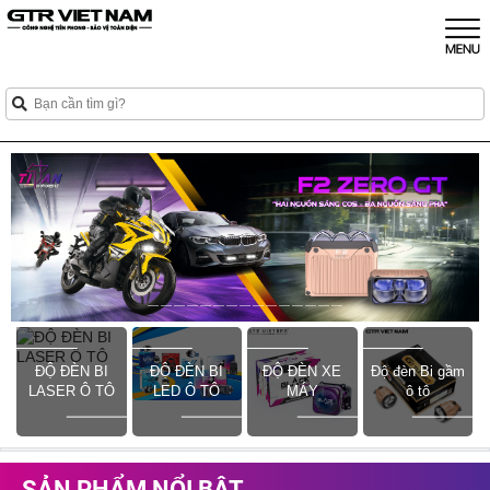
ĐỘ ĐÈN BI
ĐỘ ĐÈN BI
ĐỘ ĐÈN XE
Độ đèn Bi gầm
LASER Ô TÔ
LED Ô TÔ
MÁY
ô tô
SẢN PHẨM NỔI BẬT