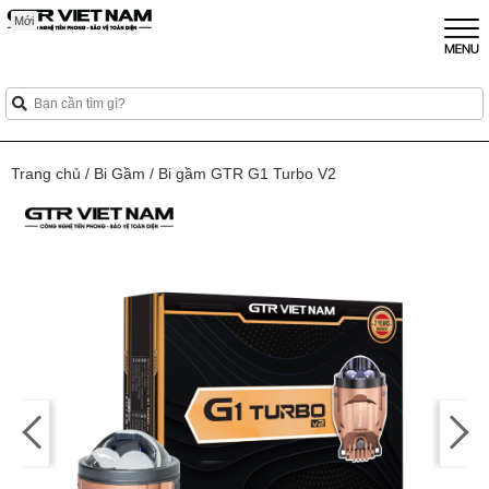
Mới
Mới
Mới
Trang chủ
/
Bi Gầm
/
Bi gầm GTR G1 Turbo V2