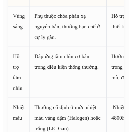
Vùng
Phụ thuộc chóa phản xạ
Hỗ trợ ph
sáng
nguyên bản, thường hạn chế ở
thiết kế t
cự ly gần.
Hỗ
Đáp ứng tầm nhìn cơ bản
Hướng đế
trợ
trong điều kiện thông thường.
trong điề
tầm
mù, đườn
nhìn
Nhiệt
Thường cố định ở mức nhiệt
Nhiệt mà
màu
màu vàng đậm (Halogen) hoặc
4800K/4
trắng (LED zin).