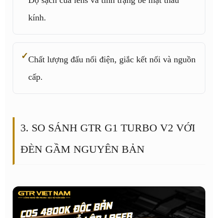
Độ sạch của lens và tình trạng bề mặt thấu
kính.
Chất lượng đấu nối điện, giắc kết nối và nguồn
cấp.
3. SO SÁNH GTR G1 TURBO V2 VỚI
ĐÈN GẦM NGUYÊN BẢN