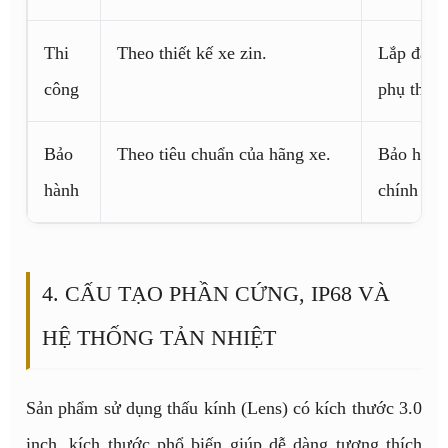
Thi
Theo thiết kế xe zin.
Lắp đặt q
công
phụ thuộc
Bảo
Theo tiêu chuẩn của hãng xe.
Bảo hành 
hành
chính sá
4. CẤU TẠO PHẦN CỨNG, IP68 VÀ
HỆ THỐNG TẢN NHIỆT
Sản phẩm sử dụng thấu kính (Lens) có kích thước 3.0
inch, kích thước phổ biến giúp dễ dàng tương thích