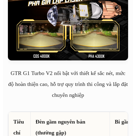
GTR G1 Turbo V2 nổi bật với thiết kế sắc nét, mức
độ hoàn thiện cao, hỗ trợ quy trình thi công và lắp đặt
chuyên nghiệp
Tiêu
Đèn gầm nguyên bản
Bi gầm 
chí
(thường gặp)