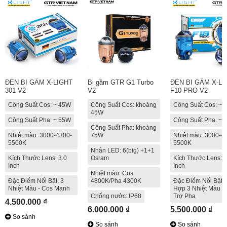
ĐÈN BI GẦM X-LIGHT
Bi gầm GTR G1 Turbo
ĐÈN BI GẦM X-LI
301 V2
V2
F10 PRO V2
Công Suất Cos: ~ 45W
Công Suất Cos: khoảng
Công Suất Cos: ~ 
45W
Công Suất Pha: ~ 55W
Công Suất Pha: ~ 
Công Suất Pha: khoảng
Nhiệt màu: 3000-4300-
75W
Nhiệt màu: 3000-4
5500K
5500K
Nhân LED: 6(big) +1+1
Kích Thước Lens: 3.0
Osram
Kích Thước Lens: 3
Inch
Inch
Nhiệt màu: Cos
Đặc Điểm Nổi Bật: 3
4800K/Pha 4300K
Đặc Điểm Nổi Bật: 
Nhiệt Màu - Cos Mạnh
Hợp 3 Nhiệt Màu -
Chống nước: IP68
Trợ Pha
4.500.000 ₫
6.000.000 ₫
5.500.000 ₫
So sánh
So sánh
So sánh