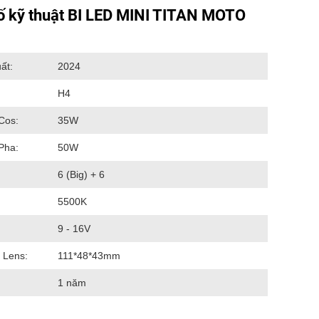
ố kỹ thuật BI LED MINI TITAN MOTO
ất:
2024
:
H4
Cos:
35W
Pha:
50W
6 (Big) + 6
5500K
9 - 16V
 Lens:
111*48*43mm
1 năm