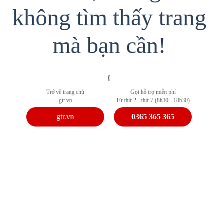
không tìm thấy trang
mà bạn cần!
{
Trở về trang chủ
Gọi hỗ trợ miễn phí
gtr.vn
Từ thứ 2 - thứ 7 (8h30 - 18h30)
gtr.vn
0365 365 365