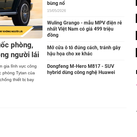
bùng nổ
15/05/2026
Wuling Grango - mẫu MPV điện rẻ
nhất Việt Nam có giá 499 triệu
đồng
ốc phòng,
Mở cửa ô tô đúng cách, tránh gây
ông người lái
hậu họa cho xe khác
Dongfeng M-Hero M817 - SUV
 gia lĩnh vực công
hybrid dùng công nghệ Huawei
c phòng Tytan của
hống thiết bị bay