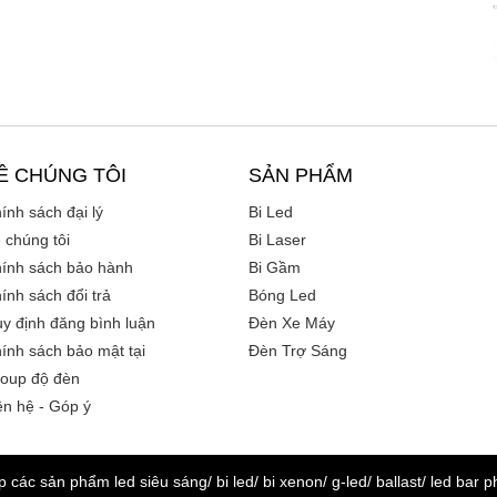
Ề CHÚNG TÔI
SẢN PHẨM
ính sách đại lý
Bi Led
 chúng tôi
Bi Laser
ính sách bảo hành
Bi Gầm
ính sách đổi trả
Bóng Led
y định đăng bình luận
Đèn Xe Máy
ính sách bảo mật tại
Đèn Trợ Sáng
oup độ đèn
ên hệ - Góp ý
các sản phẩm led siêu sáng/ bi led/ bi xenon/ g-led/ ballast/ led bar 