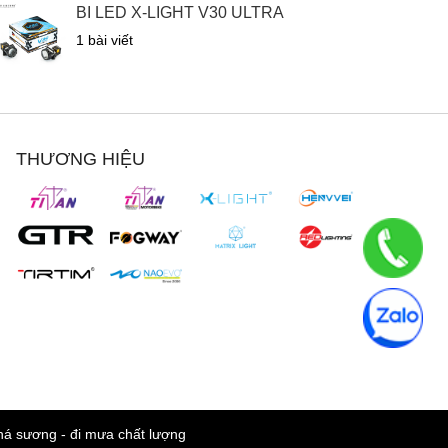
BI LED X-LIGHT V30 ULTRA
1 bài viết
THƯƠNG HIỆU
phá sương - đi mưa chất lượng