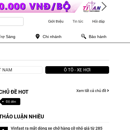
Giới thiệu
Tin tức
Hỏi đáp
Trợ Sáng
Chi nhánh
Bảo hành
ỆT NAM
Ô TÔ - XE HƠI
Xem tất cả chủ đề
CHỦ ĐỀ HOT
Độ đèn
THẢO LUẬN NHIỀU
Vinfast ra mắt dòng xe chở hàng cỡ nhỏ giá từ 285