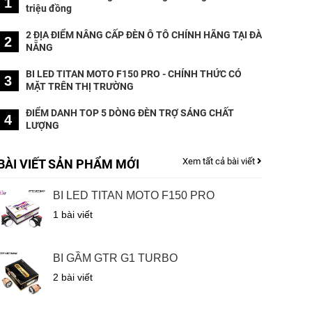
1
triệu đồng
2 ĐỊA ĐIỂM NÂNG CẤP ĐÈN Ô TÔ CHÍNH HÃNG TẠI ĐÀ
2
NẴNG
BI LED TITAN MOTO F150 PRO - CHÍNH THỨC CÓ
3
MẶT TRÊN THỊ TRƯỜNG
ĐIỂM DANH TOP 5 DÒNG ĐÈN TRỢ SÁNG CHẤT
4
LƯỢNG
Xem tất cả bài viết
BÀI VIẾT SẢN PHẨM MỚI
BI LED TITAN MOTO F150 PRO
1 bài viết
BI GẦM GTR G1 TURBO
2 bài viết