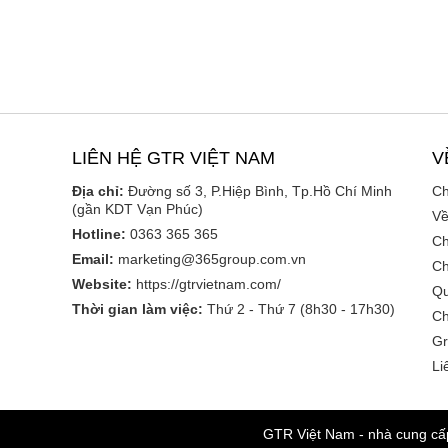
LIÊN HỆ GTR VIỆT NAM
V
Địa chỉ:
Đường số 3, P.Hiệp Bình, Tp.Hồ Chí Minh
Ch
(gần KDT Vạn Phúc)
Về
Hotline:
0363 365 365
Ch
Email:
marketing@365group.com.vn
Ch
Website:
https://gtrvietnam.com/
Qu
Thời gian làm việc:
Thứ 2 - Thứ 7 (8h30 - 17h30)
Ch
Gr
Li
GTR Việt Nam - nhà cung cấp 