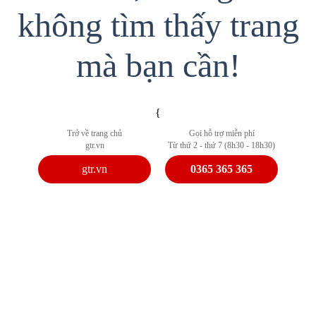
không tìm thấy trang
mà bạn cần!
{
Trở về trang chủ
Gọi hỗ trợ miễn phí
gtr.vn
Từ thứ 2 - thứ 7 (8h30 - 18h30)
gtr.vn
0365 365 365