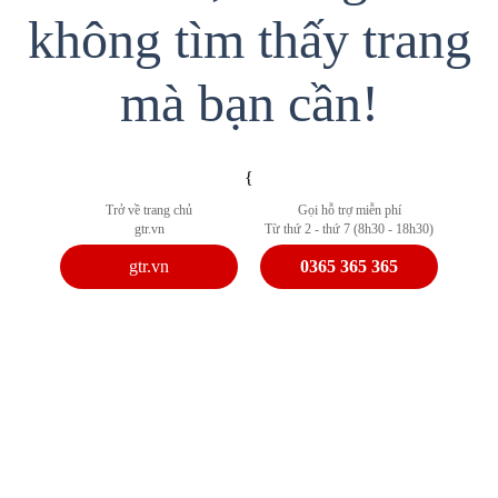
không tìm thấy trang
mà bạn cần!
{
Trở về trang chủ
Gọi hỗ trợ miễn phí
gtr.vn
Từ thứ 2 - thứ 7 (8h30 - 18h30)
gtr.vn
0365 365 365