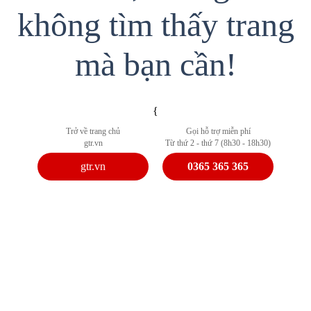
không tìm thấy trang
mà bạn cần!
{
Trở về trang chủ
Gọi hỗ trợ miễn phí
gtr.vn
Từ thứ 2 - thứ 7 (8h30 - 18h30)
gtr.vn
0365 365 365