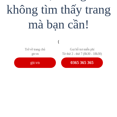
không tìm thấy trang
mà bạn cần!
{
Trở về trang chủ
Gọi hỗ trợ miễn phí
gtr.vn
Từ thứ 2 - thứ 7 (8h30 - 18h30)
gtr.vn
0365 365 365