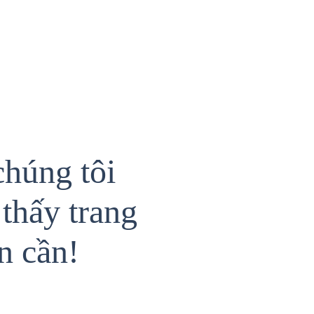
chúng tôi
thấy trang
n cần!
{