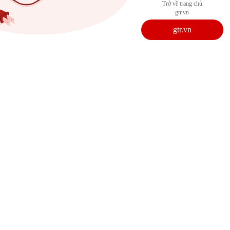
Trở về trang chủ
gtr.vn
gtr.vn