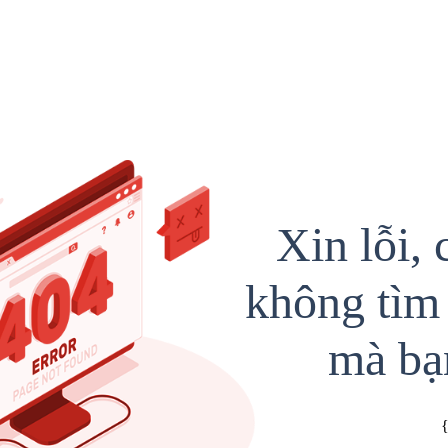
Xin lỗi, 
không tìm 
mà bạ