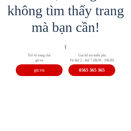
không tìm thấy trang
mà bạn cần!
{
Trở về trang chủ
Gọi hỗ trợ miễn phí
gtr.vn
Từ thứ 2 - thứ 7 (8h30 - 18h30)
gtr.vn
0365 365 365