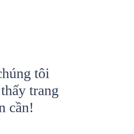
chúng tôi
thấy trang
n cần!
{