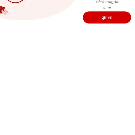
Trở về trang chủ
gtr.vn
gtr.vn