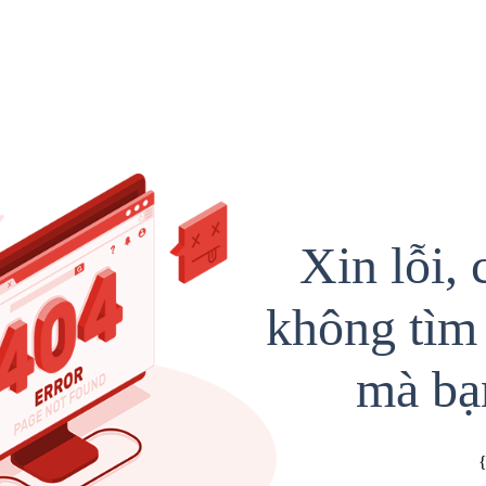
Xin lỗi, 
không tìm 
mà bạ