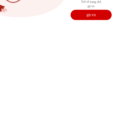
Trở về trang chủ
gtr.vn
gtr.vn