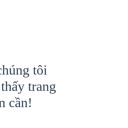
chúng tôi
thấy trang
n cần!
{