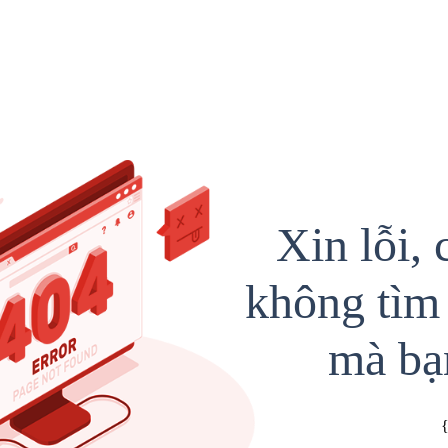
Xin lỗi, 
không tìm 
mà bạ