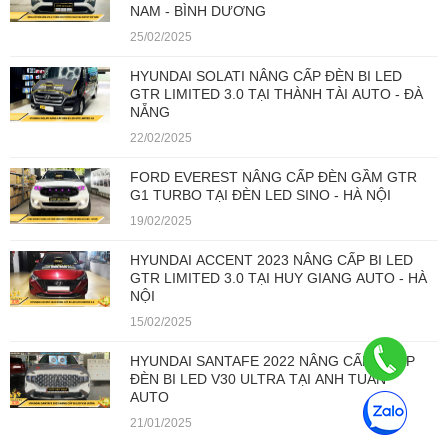
NAM - BÌNH DƯƠNG
25/02/2025
HYUNDAI SOLATI NÂNG CẤP ĐÈN BI LED
GTR LIMITED 3.0 TẠI THÀNH TÀI AUTO - ĐÀ
NẴNG
22/02/2025
FORD EVEREST NÂNG CẤP ĐÈN GẦM GTR
G1 TURBO TẠI ĐÈN LED SINO - HÀ NỘI
19/02/2025
HYUNDAI ACCENT 2023 NÂNG CẤP BI LED
GTR LIMITED 3.0 TẠI HUY GIANG AUTO - HÀ
NỘI
15/02/2025
HYUNDAI SANTAFE 2022 NÂNG CẤP 2 CẶP
ĐÈN BI LED V30 ULTRA TẠI ANH TUẤN
AUTO
21/01/2025