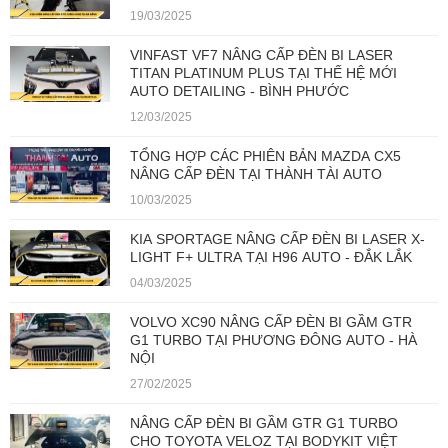
19/03/2025
VINFAST VF7 NÂNG CẤP ĐÈN BI LASER
TITAN PLATINUM PLUS TẠI THẾ HỆ MỚI
AUTO DETAILING - BÌNH PHƯỚC
12/03/2025
TỔNG HỢP CÁC PHIÊN BẢN MAZDA CX5
NÂNG CẤP ĐÈN TẠI THÀNH TÀI AUTO
10/03/2025
KIA SPORTAGE NÂNG CẤP ĐÈN BI LASER X-
LIGHT F+ ULTRA TẠI H96 AUTO - ĐẮK LẮK
04/03/2025
VOLVO XC90 NÂNG CẤP ĐÈN BI GẦM GTR
G1 TURBO TẠI PHƯƠNG ĐÔNG AUTO - HÀ
NỘI
27/02/2025
NÂNG CẤP ĐÈN BI GẦM GTR G1 TURBO
CHO TOYOTA VELOZ TẠI BODYKIT VIỆT