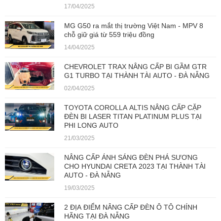
17/04/2025
MG G50 ra mắt thị trường Việt Nam - MPV 8
chỗ giữ giá từ 559 triệu đồng
14/04/2025
CHEVROLET TRAX NÂNG CẤP BI GẦM GTR
G1 TURBO TẠI THÀNH TÀI AUTO - ĐÀ NẴNG
02/04/2025
TOYOTA COROLLA ALTIS NÂNG CẤP CẶP
ĐÈN BI LASER TITAN PLATINUM PLUS TẠI
PHI LONG AUTO
21/03/2025
NÂNG CẤP ÁNH SÁNG ĐÈN PHÁ SƯƠNG
CHO HYUNDAI CRETA 2023 TẠI THÀNH TÀI
AUTO - ĐÀ NẴNG
19/03/2025
2 ĐỊA ĐIỂM NÂNG CẤP ĐÈN Ô TÔ CHÍNH
HÃNG TẠI ĐÀ NẴNG