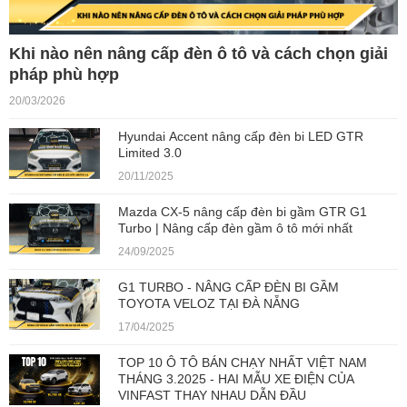
Khi nào nên nâng cấp đèn ô tô và cách chọn giải
pháp phù hợp
20/03/2026
Hyundai Accent nâng cấp đèn bi LED GTR
Limited 3.0
20/11/2025
Mazda CX-5 nâng cấp đèn bi gầm GTR G1
Turbo | Nâng cấp đèn gầm ô tô mới nhất
24/09/2025
G1 TURBO - NÂNG CẤP ĐÈN BI GẦM
TOYOTA VELOZ TẠI ĐÀ NẴNG
17/04/2025
TOP 10 Ô TÔ BÁN CHẠY NHẤT VIỆT NAM
THÁNG 3.2025 - HAI MẪU XE ĐIỆN CỦA
VINFAST THAY NHAU DẪN ĐẦU