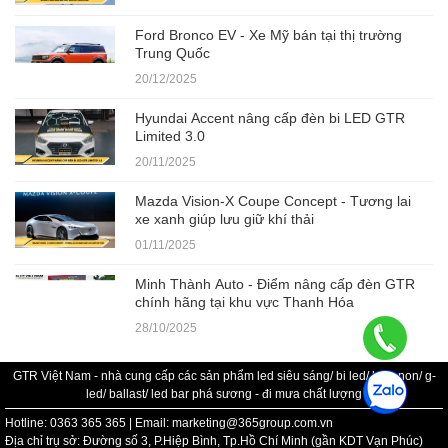
Ford Bronco EV - Xe Mỹ bán tại thị trường
Trung Quốc
20/12/2025
Hyundai Accent nâng cấp đèn bi LED GTR
Limited 3.0
20/11/2025
Mazda Vision-X Coupe Concept - Tương lai
xe xanh giúp lưu giữ khí thải
01/11/2025
Minh Thành Auto - Điểm nâng cấp đèn GTR
chính hãng tại khu vực Thanh Hóa
28/10/2025
GTR Việt Nam - nhà cung cấp các sản phẩm led siêu sáng/ bi led/ bi xenon/ g-
led/ ballast/ led bar phá sương - đi mưa chất lượng
Hotline: 0363 365 365 | Email: marketing@365group.com.vn
Địa chỉ trụ sở: Đường số 3, P.Hiệp Bình, Tp.Hồ Chí Minh (gần KDT Vạn Phúc)