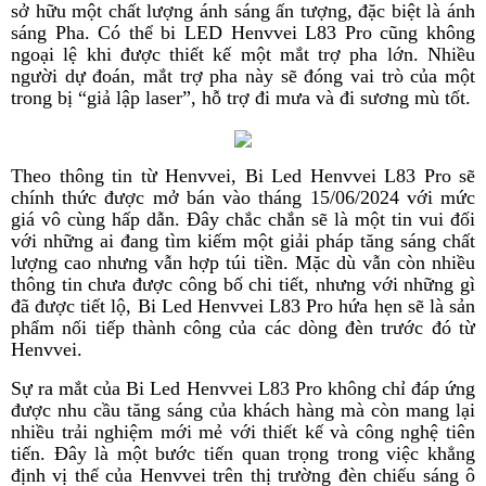
sở hữu một chất lượng ánh sáng ấn tượng, đặc biệt là ánh
sáng Pha. Có thể bi LED Henvvei L83 Pro cũng không
ngoại lệ khi được thiết kế một mắt trợ pha lớn. Nhiều
người dự đoán, mắt trợ pha này sẽ đóng vai trò của một
trong bị “giả lập laser”, hỗ trợ đi mưa và đi sương mù tốt.
Theo thông tin từ Henvvei, Bi Led Henvvei L83 Pro sẽ
chính thức được mở bán vào tháng 15/06/2024 với mức
giá vô cùng hấp dẫn. Đây chắc chắn sẽ là một tin vui đối
với những ai đang tìm kiếm một giải pháp tăng sáng chất
lượng cao nhưng vẫn hợp túi tiền. Mặc dù vẫn còn nhiều
thông tin chưa được công bố chi tiết, nhưng với những gì
đã được tiết lộ, Bi Led Henvvei L83 Pro hứa hẹn sẽ là sản
phẩm nối tiếp thành công của các dòng đèn trước đó từ
Henvvei.
Sự ra mắt của Bi Led Henvvei L83 Pro không chỉ đáp ứng
được nhu cầu tăng sáng của khách hàng mà còn mang lại
nhiều trải nghiệm mới mẻ với thiết kế và công nghệ tiên
tiến. Đây là một bước tiến quan trọng trong việc khẳng
định vị thế của Henvvei trên thị trường đèn chiếu sáng ô