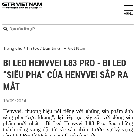
Trang chủ
/
Tin tức
/
Bản tin GTR Việt Nam
BI LED HENVVEI L83 PRO - BI LED
“SIÊU PHA” CỦA HENVVEI SẮP RA
MẮT
16/09/2024
Henvvei, thương hiệu nổi tiếng với những sản phẩm ánh
sáng pha “cực khủng”, lại tiếp tục gây sốt với dòng sản
phẩm mới nhất - Bi Led Henvvei L83 Pro. Sau những
thành công vang dội từ các sản phẩm trước, sự kỳ vọng
vào L83 Pro từ khách hàng là vô cùng lớn.