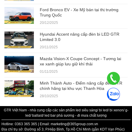
Ford Bronco EV - Xe Mỹ bán tại thị trường
Trung Quốc
20/12/2025
Hyundai Accent nâng cấp đèn bi LED GTR
Limited 3.0
20/11/2025
Mazda Vision-X Coupe Concept - Tương lai
xe xanh giúp lưu giữ khí thải
01/11/2025
Minh Thành Auto - Điểm nâng cấp đèn GTR
chính hãng tại khu vực Thanh Hóa
28/10/2025
GTR Việt Nam - nhà cung cấp các sản phẩm led siêu sáng/ bi led/ bi xenon/ g-
led/ ballast/ led bar phá sương - đi mưa chất lượng
Hotline: 0363 365 365 | Email: marketing@365group.com.vn
Địa chỉ trụ sở: Đường số 3, P.Hiệp Bình, Tp.Hồ Chí Minh (gần KDT Vạn Phúc)