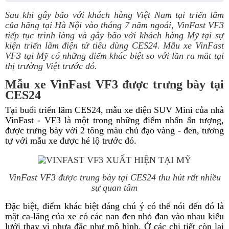
Sau khi gây bão với khách hàng Việt Nam tại triển lãm
của hãng tại Hà Nội vào tháng 7 năm ngoái, VinFast VF3
tiếp tục trình làng và gây bão với khách hàng Mỹ tại sự
kiện triển lãm điện tử tiêu dùng CES24. Mẫu xe VinFast
VF3 tại Mỹ có những điểm khác biệt so với lần ra mắt tại
thị trường Việt trước đó.
Mẫu xe VinFast VF3 được trưng bày tại
CES24
Tại buổi triển lãm CES24, mẫu xe điện SUV Mini của nhà
VinFast - VF3 là một trong những điểm nhấn ấn tượng,
được trưng bày với 2 tông màu chủ đạo vàng - đen, tương
tự với mẫu xe được hé lộ trước đó.
VinFast VF3 được trung bày tại CES24 thu hút rất nhiều
sự quan tâm
Đặc biệt, điểm khác biệt đáng chú ý có thể nói đến đó là
mặt ca-lăng của xe có các nan đen nhỏ đan vào nhau kiểu
lưới thay vì nhựa đặc như mô hình. Ở các chi tiết còn lại