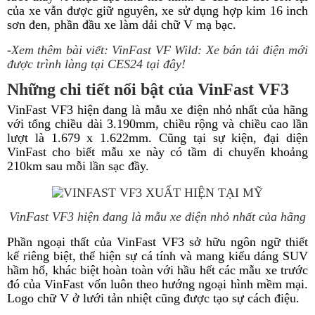
của xe vẫn được giữ nguyên, xe sử dụng hợp kim 16 inch
sơn đen, phần đầu xe làm dải chữ V mạ bạc.
-
Xem thêm bài viết: VinFast VF Wild:
Xe bán tải điện mới
được trình làng tại CES24
tại đây!
Những chi tiết nổi bật của VinFast VF3
VinFast VF3 hiện đang là mẫu xe điện nhỏ nhất của hãng
với tổng chiều dài 3.190mm, chiều rộng và chiều cao lần
lượt là 1.679 x 1.622mm. Cũng tại sự kiện, đại diện
VinFast cho biết mẫu xe này có tầm di chuyển khoảng
210km sau mỗi lần sạc đầy.
VinFast VF3 hiện đang là mẫu xe điện nhỏ nhất của hãng
Phần ngoại thất của VinFast VF3 sở hữu ngôn ngữ thiết
kế riêng biệt, thể hiện sự cá tính và mang kiểu dáng SUV
hầm hố, khác biệt hoàn toàn với hầu hết các mẫu xe trước
đó của VinFast vốn luôn theo hướng ngoại hình mềm mại.
Logo chữ V ở lưới tản nhiệt cũng được tạo sự cách điệu.