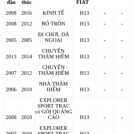
đầu
thúc
FIAT
2008
2016
KINH TẾ
H13
-
-
2008
2012
BỎ TRỐN
H13
-
-
ĐI CHƠI, DÃ
2005
2005
NGOẠI
H13
-
-
CHUYẾN
2013
2014
THÁM HIỂM
H13
-
-
CHUYẾN
2007
2012
THÁM HIỂM
H13
-
-
NHÀ THÁM
2006
2010
HIỂM
H13
-
-
EXPLORER
SPORT TRAC
có GÓI QUẢNG
2008
2010
CÁO
H13
-
-
EXPLORER
2007
2010
SPORT TRAC
H13
-
-