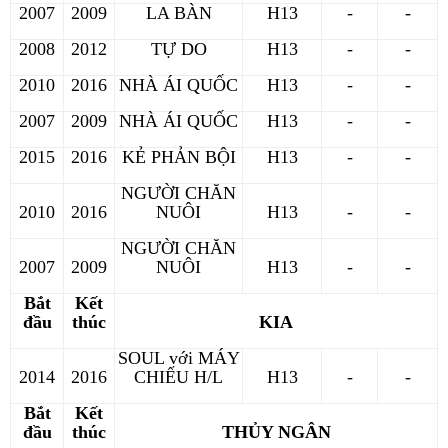
2007
2009
LA BÀN
H13
-
-
2008
2012
TỰ DO
H13
-
-
2010
2016
NHÀ ÁI QUỐC
H13
-
-
2007
2009
NHÀ ÁI QUỐC
H13
-
-
2015
2016
KẺ PHẢN BỘI
H13
-
-
NGƯỜI CHĂN
2010
2016
NUÔI
H13
-
-
NGƯỜI CHĂN
2007
2009
NUÔI
H13
-
-
Bắt
Kết
đầu
thúc
KIA
SOUL với MÁY
2014
2016
CHIẾU H/L
H13
-
-
Bắt
Kết
đầu
thúc
THỦY NGÂN