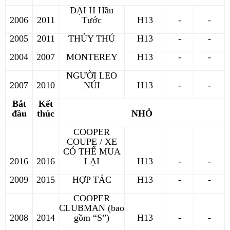
ĐẠI H Hầu
2006
2011
Tước
H13
-
-
2005
2011
THỦY THỦ
H13
-
-
2004
2007
MONTEREY
H13
-
-
NGƯỜI LEO
2007
2010
NÚI
H13
-
-
Bắt
Kết
đầu
thúc
NHỎ
COOPER
COUPE / XE
CÓ THỂ MUA
2016
2016
LẠI
H13
-
-
2009
2015
HỢP TÁC
H13
-
-
COOPER
CLUBMAN (bao
2008
2014
gồm “S”)
H13
-
-