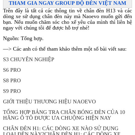
THAM GIA NGAY GROUP ĐỘ ĐÈN VIỆT NAM
Trên đây là tất cả các thông tin về chân đèn H13 và các
dòng xe sử dụng chân đèn này mà Naoevo muốn gửi đến
bạn. Nếu muốn chăm sóc cho xế yêu của mình thì liên hệ
ngay với chúng tôi để được hỗ trợ nhé!
Nguồn: Tổng hợp.
—> Các anh có thể tham khảo thêm một số bài viết sau:
S3 CHUYÊN NGHIỆP
S6 PRO
S8 PRO
S9 PRO
GIỚI THIỆU THƯƠNG HIỆU NAOEVO
TỔNG HỢP BẢNG TRA CHÂN BÓNG ĐÈN CỦA 10
HÃNG Ô TÔ ĐƯỢC ƯA CHUỘNG HIỆN NAY
CHÂN ĐÈN H1: CÁC DÒNG XE NÀO SỬ DỤNG
LOẠI ĐÈN NÀY?CHÂN ĐÈN H1: CÁC DÒNG XE