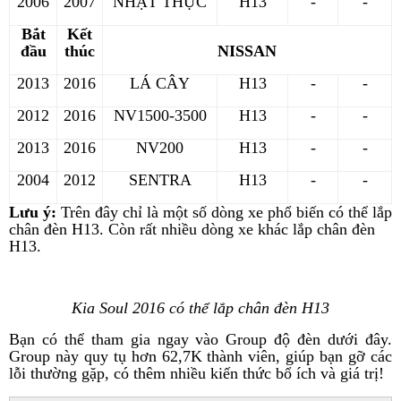
2006
2007
NHẬT THỰC
H13
-
-
Bắt
Kết
đầu
thúc
NISSAN
2013
2016
LÁ CÂY
H13
-
-
2012
2016
NV1500-3500
H13
-
-
2013
2016
NV200
H13
-
-
2004
2012
SENTRA
H13
-
-
Lưu ý:
Trên đây chỉ là một số dòng xe phổ biến có thể lắp
chân đèn H13. Còn rất nhiều dòng xe khác lắp chân đèn
H13.
Kia Soul 2016 có thể lắp chân đèn H13
Bạn có thể tham gia ngay vào Group độ đèn dưới đây.
Group này quy tụ hơn 62,7K thành viên, giúp bạn gỡ các
lỗi thường gặp, có thêm nhiều kiến thức bổ ích và giá trị!