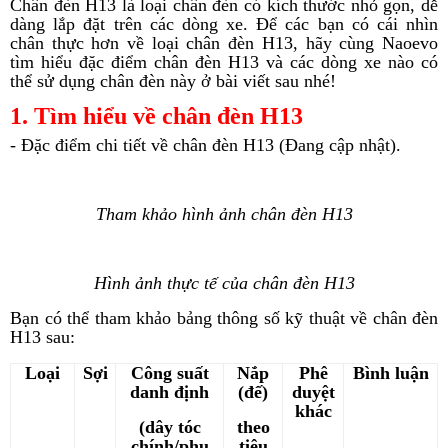
Chân đèn H13 là loại chân đèn có kích thước nhỏ gọn, dễ
dàng lắp đặt trên các dòng xe. Để các bạn có cái nhìn
chân thực hơn về loại chân đèn H13, hãy cùng Naoevo
tìm hiểu đặc điểm chân đèn H13 và các dòng xe nào có
thể sử dụng chân đèn này ở bài viết sau nhé!
1. Tìm hiểu về chân đèn H13
- Đặc điểm chi tiết về chân đèn H13 (Đang cập nhật).
Tham khảo hình ảnh chân đèn H13
Hình ảnh thực tế của chân đèn H13
Bạn có thể tham khảo bảng thông số kỹ thuật về chân đèn
H13 sau:
Loại
Sợi
Công suất
Nắp
Phê
Bình luận
danh định
(đế)
duyệt
khác
(dây tóc
theo
chính/phụ
tiêu