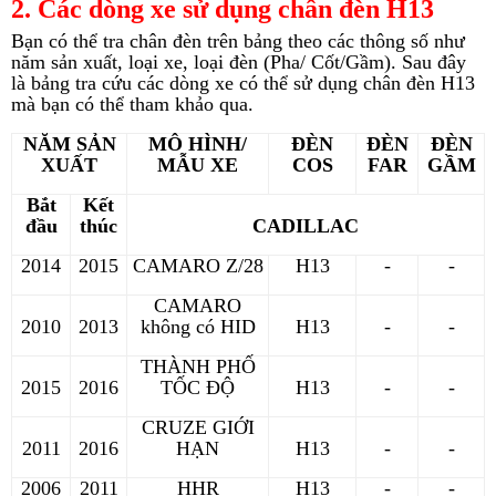
2. Các dòng xe sử dụng chân đèn H13
Bạn có thể tra chân đèn trên bảng theo các thông số như
năm sản xuất, loại xe, loại đèn (Pha/ Cốt/Gầm). Sau đây
là bảng tra cứu các dòng xe có thể sử dụng chân đèn H13
mà bạn có thể tham khảo qua.
NĂM SẢN
MÔ HÌNH/
ĐÈN
ĐÈN
ĐÈN
XUẤT
MẪU XE
COS
FAR
GẦM
Bắt
Kết
đầu
thúc
CADILLAC
2014
2015
CAMARO Z/28
H13
-
-
CAMARO
2010
2013
không có HID
H13
-
-
THÀNH PHỐ
2015
2016
TỐC ĐỘ
H13
-
-
CRUZE GIỚI
2011
2016
HẠN
H13
-
-
2006
2011
HHR
H13
-
-