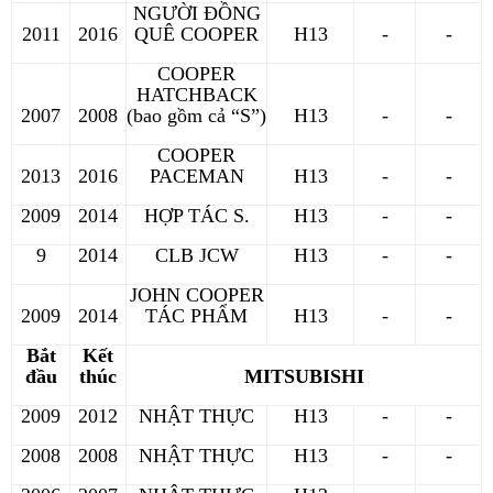
NGƯỜI ĐỒNG
2011
2016
QUÊ COOPER
H13
-
-
COOPER
HATCHBACK
2007
2008
(bao gồm cả “S”)
H13
-
-
COOPER
2013
2016
PACEMAN
H13
-
-
2009
2014
HỢP TÁC S.
H13
-
-
9
2014
CLB JCW
H13
-
-
JOHN COOPER
2009
2014
TÁC PHẨM
H13
-
-
Bắt
Kết
đầu
thúc
MITSUBISHI
2009
2012
NHẬT THỰC
H13
-
-
2008
2008
NHẬT THỰC
H13
-
-