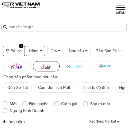
Mới
Mới
Mới
1
Bộ lọc
Hãng
Giá
Nhu cầu
Tên Sản Phẩm
Chọn sản phẩm theo nhu cầu:
Đèn Xe Tải
Cụm đèn liền Path
Thiết bị độ đèn
Ngừn
Mới
Độc quyền
Giảm giá
Sắp ra mắt
Ngưng Kinh Doanh
4
sản phẩm
Xếp theo:
Nổi bật