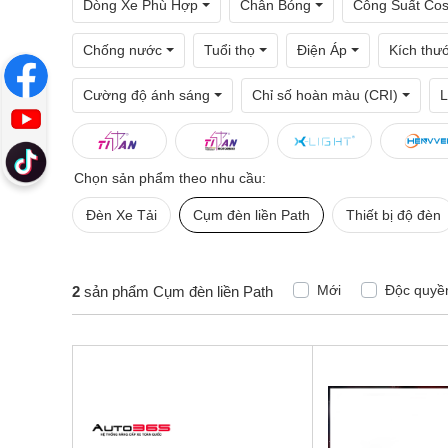
Dòng Xe Phù Hợp
Chân Bóng
Công Suất Co
Chống nước
Tuổi thọ
Điện Áp
Kích thư
Cường độ ánh sáng
Chỉ số hoàn màu (CRI)
L
Chọn sản phẩm theo nhu cầu:
Đèn Xe Tải
Cụm đèn liền Path
Thiết bị độ đèn
Mới
Độc quyề
2
sản phẩm Cụm đèn liền Path