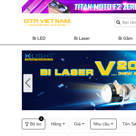
Bi LED
Bi Laser
Bi Gầm
1
Bộ lọc
Hãng
Giá
Nhu cầu
Tên S