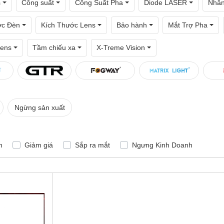
s
Công suất
Công Suất Pha
Diode LASER
Nhâ
ớc Đèn
Kích Thước Lens
Bảo hành
Mắt Trợ Pha
ens
Tầm chiếu xa
X-Treme Vision
Ngừng sản xuất
n
Giảm giá
Sắp ra mắt
Ngưng Kinh Doanh