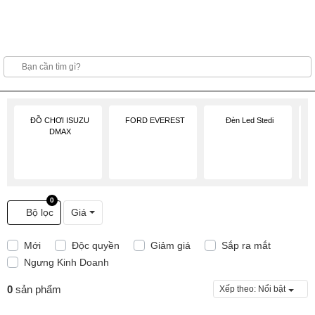
ĐỒ CHƠI ISUZU
FORD EVEREST
Đèn Led Stedi
Đ
DMAX
0
Bộ lọc
Giá
Mới
Độc quyền
Giảm giá
Sắp ra mắt
Ngưng Kinh Doanh
0
sản phẩm
Xếp theo:
Nổi bật