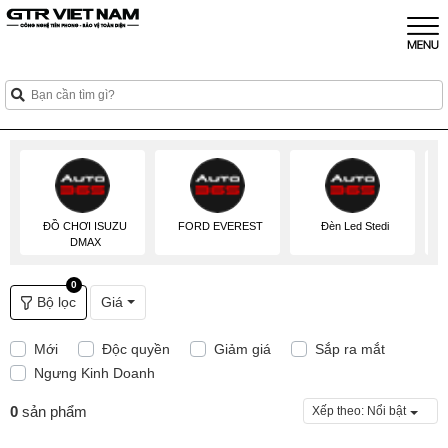
ĐỒ CHƠI ISUZU
FORD EVEREST
Đèn Led Stedi
Đ
DMAX
0
Bộ lọc
Giá
Mới
Độc quyền
Giảm giá
Sắp ra mắt
Ngưng Kinh Doanh
0
sản phẩm
Xếp theo:
Nổi bật