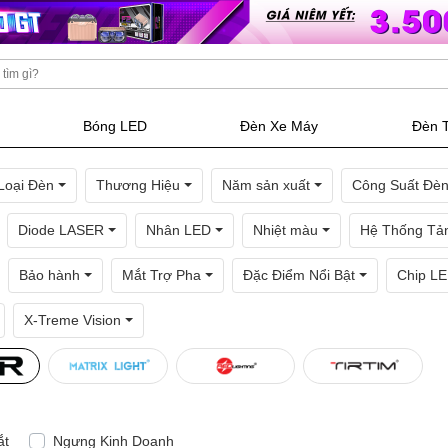
Bóng LED
Đèn Xe Máy
Đèn 
Loại Đèn
Thương Hiệu
Năm sản xuất
Công Suất Đè
Diode LASER
Nhân LED
Nhiệt màu
Hệ Thống Tản
Bảo hành
Mắt Trợ Pha
Đặc Điểm Nổi Bật
Chip L
X-Treme Vision
ắt
Ngưng Kinh Doanh