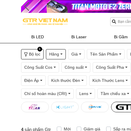
Bi LED
Bi Laser
Bi Gầm
1
Bộ lọc
Hãng
Giá
Tên Sản Phẩm
Công Suất Cos
Công suất
Công Suất Pha
Điện Áp
Kích thước Đèn
Kích Thước Lens
Chỉ số hoàn màu (CRI)
Lens
Tầm chiếu xa
Mới
Giảm giá
Sắp ra m
4
sản phẩm Gtr