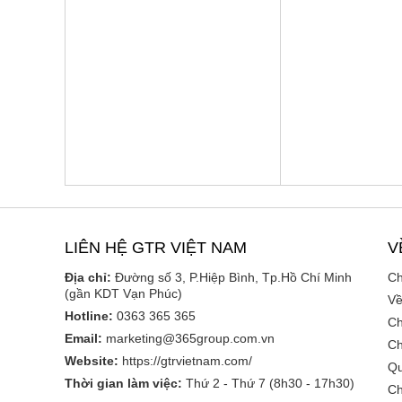
LIÊN HỆ GTR VIỆT NAM
V
Địa chỉ:
Đường số 3, P.Hiệp Bình, Tp.Hồ Chí Minh
Ch
(gần KDT Vạn Phúc)
Về
Hotline:
0363 365 365
Ch
Email:
marketing@365group.com.vn
Ch
Website:
https://gtrvietnam.com/
Qu
Thời gian làm việc:
Thứ 2 - Thứ 7 (8h30 - 17h30)
Ch