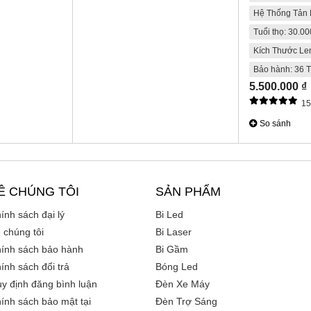
Hệ Thống Tản 
Tuổi thọ: 30.0
Kích Thước Len
Bảo hành: 36 
5.500.000 ₫
1
So sánh
Ề CHÚNG TÔI
SẢN PHẨM
ính sách đại lý
Bi Led
 chúng tôi
Bi Laser
ính sách bảo hành
Bi Gầm
ính sách đổi trả
Bóng Led
y định đăng bình luận
Đèn Xe Máy
ính sách bảo mật tại
Đèn Trợ Sáng