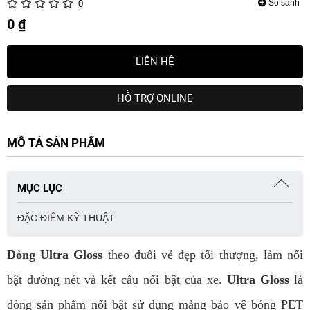
So sánh
0
0 ₫
LIÊN HỆ
HỖ TRỢ ONLINE
MÔ TẢ SẢN PHẨM
MỤC LỤC
ĐẶC ĐIỂM KỸ THUẬT:
Dòng Ultra Gloss
theo đuổi vẻ đẹp tối thượng, làm nổi
bật đường nét và kết cấu nổi bật của xe.
Ultra Gloss
là
dòng sản phẩm nổi bật sử dụng màng bảo vệ bóng PET