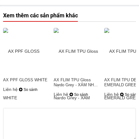
Xem thêm các sản phẩm khác
AX PPF GLOSS WHITE
AX FLIM TPU Gloss
AX FLIM TPU DE
Nardo Grey - XÁM NHẠT
EMERALD GREEN
Liên hệ
So sánh
BÓNG
XANH NGỌC LỤC
Liên hệ
Liên hệ
So sánh
So sánh