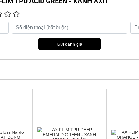
X FLIM TPU ACID GREEN - XANH AXIT
Gửi đánh giá