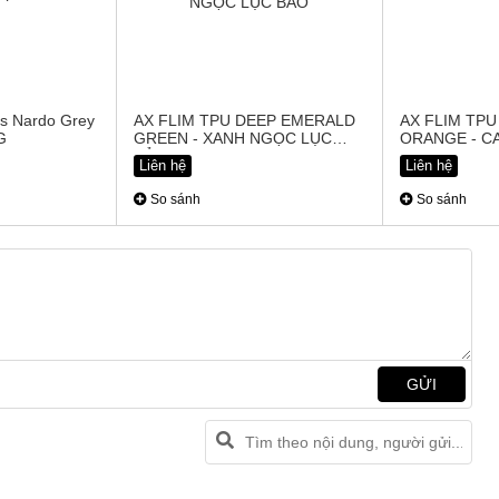
s Nardo Grey
AX FLIM TPU DEEP EMERALD
AX FLIM TP
G
GREEN - XANH NGỌC LỤC
ORANGE - C
BẢO
Liên hệ
Liên hệ
So sánh
So sánh
GỬI