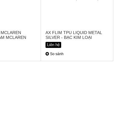
U MCLAREN
AX FLIM TPU LIQUID METAL
AM MCLAREN
SILVER - BẠC KIM LOẠI
Liên hệ
So sánh