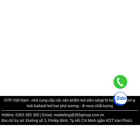
GTR Việt Nam - nhà cung cấp các sản phẩm led siêu sáng/ bi led/ bi xenon/ g-
led/ ballast/ led bar phá sương - đi mưa chất lượng
Hotline: 0363 365 365 | Email: marketing@365group.com.vn
Địa chỉ trụ sở: Đường số 3, P.Hiệp Bình, Tp.Hồ Chí Minh (gần KDT Vạn Phúc)