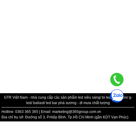
GTR Việt Nam - nhà cung cấp các sản phẩm led siêu sáng/ bi led/ bi xenon/ g-
led/ ballast/ led bar phá sương - đi mưa chất lượng
Hotline: 0363 365 365 | Email: marketing@365group.com.vn
Địa chỉ trụ sở: Đường số 3, P.Hiệp Bình, Tp.Hồ Chí Minh (gần KDT Vạn Phúc)