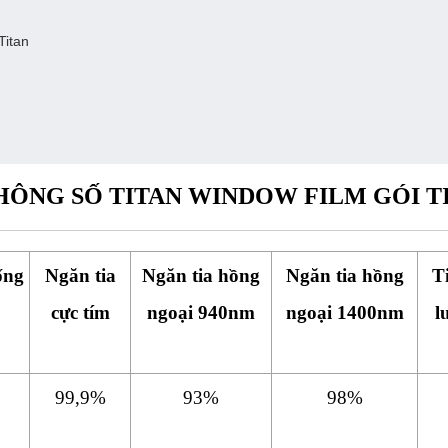
 Titan
HÔNG SỐ TITAN WINDOW FILM GÓI T
ống
Ngăn tia
Ngăn tia hồng
Ngăn tia hồng
T
cực tím
ngoại 940nm
ngoại 1400nm
l
99,9%
93%
98%