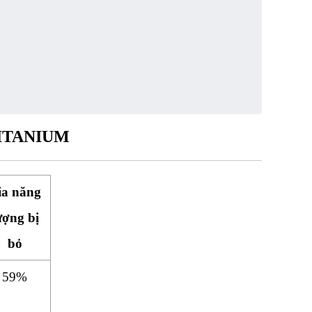
ITANIUM
ia năng
ượng bị
bỏ
59%