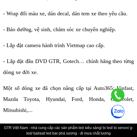
- Wrap đổi màu xe, dán decal, dán tem xe theo yêu cầu.
- Bảo dưỡng, vệ sinh, chăm sóc xe chuyên nghiệp.
- Lắp đặt camera hành trình Vietmap cao cấp.
- Lắp đặt đầu DVD GTR, Gotech… chính hãng theo từng
dòng xe đời xe.
Một số dòng xe đã chọn nâng cấp tại Auto365: Vinfast,
Mazda Toyota, Hyundai, Ford, Honda, Chevrolet,
Mitsubishi,...
GTR Việt Nam - nhà cung cấp các sản phẩm led siêu sáng/ bi led/ bi xenon/ g-
led/ ballast/ led bar phá sương - đi mưa chất lượng