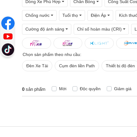
Dòng Xe Phù Hợp
Chân Bóng
Công Suất Co
Chống nước
Tuổi thọ
Điện Áp
Kích thư
Cường độ ánh sáng
Chỉ số hoàn màu (CRI)
L
Chọn sản phẩm theo nhu cầu:
Đèn Xe Tải
Cụm đèn liền Path
Thiết bị độ đèn
Mới
Độc quyền
Giảm giá
0
sản phẩm