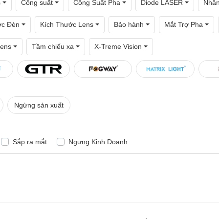
s
Công suất
Công Suất Pha
Diode LASER
Nhâ
ớc Đèn
Kích Thước Lens
Bảo hành
Mắt Trợ Pha
ens
Tầm chiếu xa
X-Treme Vision
Ngừng sản xuất
Sắp ra mắt
Ngưng Kinh Doanh