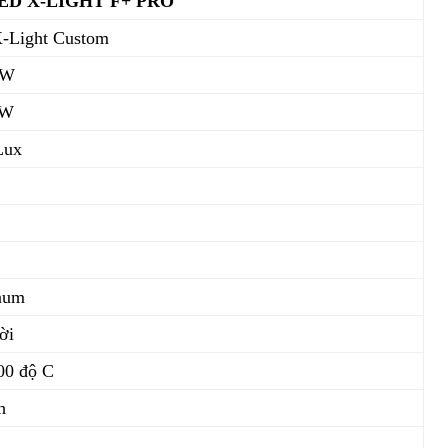
ED X-LIGHT F+ PRO
X-Light Custom
5W
0W
Lux
num
ời
100 độ C
h