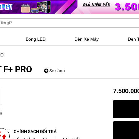
Bóng LED
Đèn Xe Máy
Đèn 
RO
T F+ PRO
So sánh
7.500.00
n
m
CHÍNH SÁCH ĐỔI TRẢ