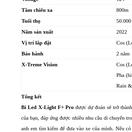
Tầm chiếu xa
800m
Tuổi thọ
50.000
Năm sản xuất
2022
Vị trí lắp đặt
Cos (L
Bảo hành
2 năm
X-Treme Vision
Cos (L
Pha (h
Rain &
Tổng kết
Bi Led X-Light F+ Pro
được dự đoán sẽ trở thành
của bạn, đáp ứng được nhiều nhu cầu di chuyển tr
anh em tìm kiếm để đưa vào xe của mình. Nếu có 