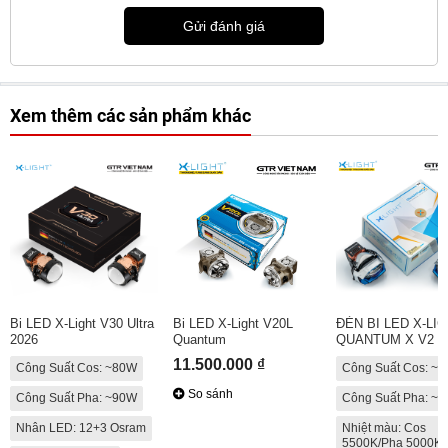
Gửi đánh giá
Xem thêm các sản phẩm khác
Bi LED X-Light V30 Ultra
Bi LED X-Light V20L
ĐÈN BI LED X-LI
2026
Quantum
QUANTUM X V2
11.500.000 ₫
Công Suất Cos: ~80W
Công Suất Cos: ~
So sánh
Công Suất Pha: ~90W
Công Suất Pha: ~
Nhân LED: 12+3 Osram
Nhiệt màu: Cos
5500K/Pha 5000K