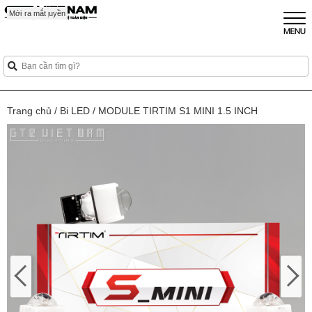
Mới
Sắp ra mắt
Mới
Mới
Độc quyền
Trang chủ
/
Bi LED
/
MODULE TIRTIM S1 MINI 1.5 INCH