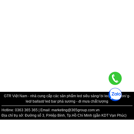
GTR Việt Nam - nhà cung cấp các sản phẩm led siêu sáng/ bi led/ bi xenon/ g-
led/ ballast/ led bar phá sương - đi mưa chất lượng
Hotline: 0363 365 365 | Email: marketing@365group.com.vn
Địa chỉ trụ sở: Đường số 3, P.Hiệp Bình, Tp.Hồ Chí Minh (gần KDT Vạn Phúc)