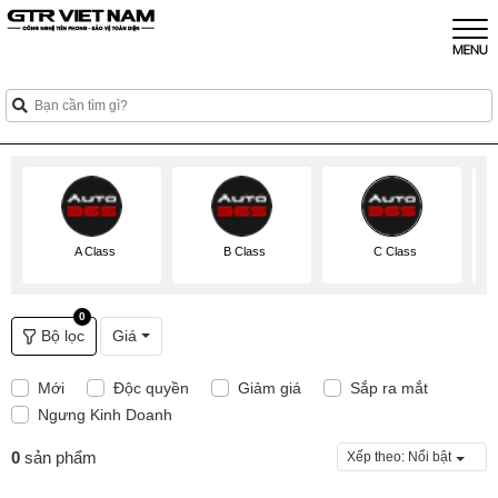
A Class
B Class
C Class
0
Bộ lọc
Giá
Mới
Độc quyền
Giảm giá
Sắp ra mắt
Ngưng Kinh Doanh
0
sản phẩm
Xếp theo:
Nổi bật