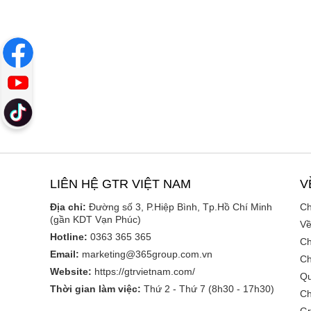
LIÊN HỆ GTR VIỆT NAM
V
Địa chỉ:
Đường số 3, P.Hiệp Bình, Tp.Hồ Chí Minh
Ch
(gần KDT Vạn Phúc)
Về
Hotline:
0363 365 365
Ch
Email:
marketing@365group.com.vn
Ch
Website:
https://gtrvietnam.com/
Qu
Thời gian làm việc:
Thứ 2 - Thứ 7 (8h30 - 17h30)
Ch