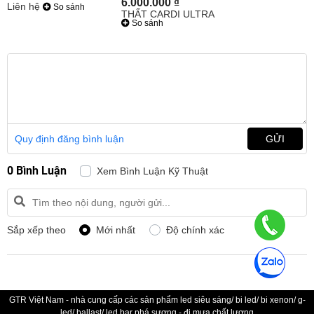
6.000.000 ₫
Liên hệ
So sánh
So sánh
Quy định đăng bình luận
GỬI
0 Bình Luận
Xem Bình Luận Kỹ Thuật
Sắp xếp theo
Mới nhất
Độ chính xác
GTR Việt Nam - nhà cung cấp các sản phẩm led siêu sáng/ bi led/ bi xenon/ g-
led/ ballast/ led bar phá sương - đi mưa chất lượng