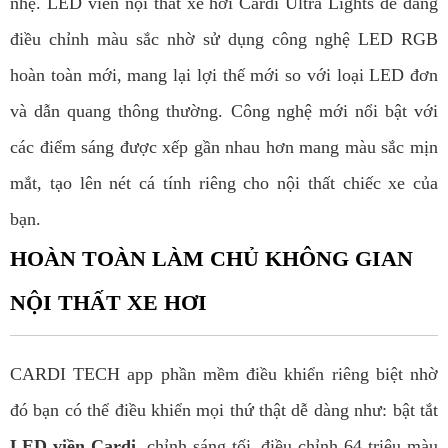
nhẹ. LED viền nội thất xe hơi Cardi Ultra Lights dễ dàng
điều chỉnh màu sắc nhờ sử dụng công nghệ LED RGB
hoàn toàn mới, mang lại lợi thế mới so với loại LED đơn
và dẫn quang thông thường. Công nghệ mới nổi bật với
các điểm sáng được xếp gần nhau hơn mang màu sắc mịn
mắt, tạo lên nét cá tính riêng cho nội thất chiếc xe của
bạn.
HOÀN TOÀN LÀM CHỦ KHÔNG GIAN
NỘI THẤT XE HƠI
CARDI TECH app phần mềm điều khiển riêng biệt nhờ
đó bạn có thể điều khiển mọi thứ thật dễ dàng như: bật tắt
LED viền Cardi
, chỉnh sáng tối, điều chỉnh 64 triệu màu