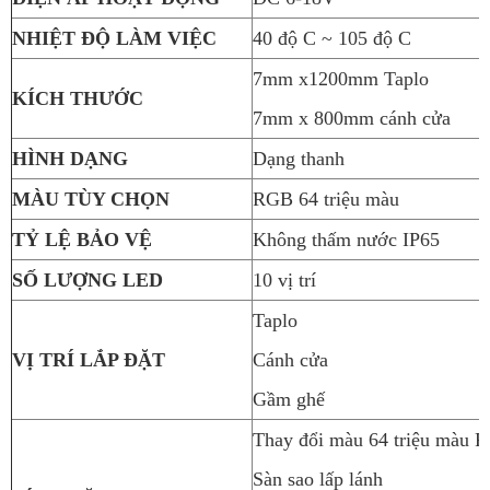
NHIỆT ĐỘ LÀM VIỆC
40 độ C ~ 105 độ C
7mm x1200mm Taplo
KÍCH THƯỚC
7mm x 800mm cánh cửa
HÌNH DẠNG
Dạng thanh
MÀU TÙY CHỌN
RGB 64 triệu màu
TỶ LỆ BẢO VỆ
Không thấm nước IP65
SỐ LƯỢNG LED
10 vị trí
Taplo
VỊ TRÍ LẮP ĐẶT
Cánh cửa
Gầm ghế
Thay đổi màu 64 triệu màu 
Sàn sao lấp lánh