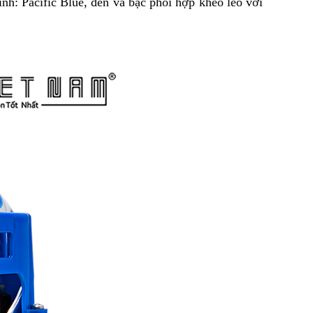
nh: Pacific Blue, đen và bạc phối hợp khéo léo với