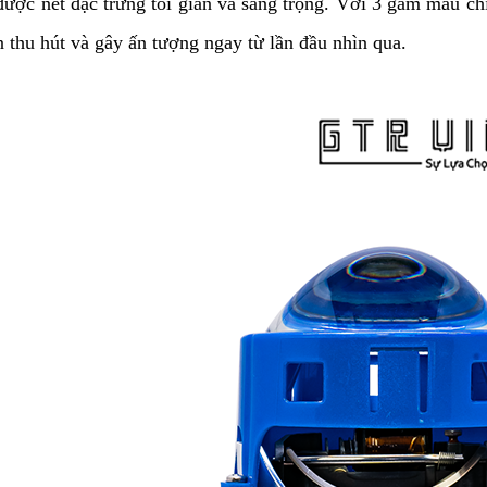
ược nét đặc trưng tối giản và sang trọng. Với 3 gam màu chí
 thu hút và gây ấn tượng ngay từ lần đầu nhìn qua.