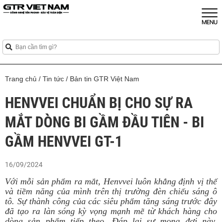
Trang chủ
/
Tin tức
/
Bản tin GTR Việt Nam
HENVVEI CHUẨN BỊ CHO SỰ RA
MẮT DÒNG BI GẦM ĐẦU TIÊN - BI
GẦM HENVVEI GT-1
16/09/2024
Với mỗi sản phẩm ra mắt, Henvvei luôn khẳng định vị thế
và tiềm năng của mình trên thị trường đèn chiếu sáng ô
tô. Sự thành công của các siêu phẩm tăng sáng trước đây
đã tạo ra làn sóng kỳ vọng mạnh mẽ từ khách hàng cho
dòng sản phẩm tiếp theo. Đáp lại sự mong đợi này,