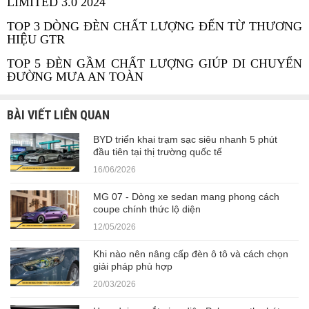
LIMITED 3.0 2024
TOP 3 DÒNG ĐÈN CHẤT LƯỢNG ĐẾN TỪ THƯƠNG
HIỆU GTR
TOP 5 ĐÈN GẦM CHẤT LƯỢNG GIÚP DI CHUYỂN
ĐƯỜNG MƯA AN TOÀN
BÀI VIẾT LIÊN QUAN
BYD triển khai trạm sạc siêu nhanh 5 phút
đầu tiên tại thị trường quốc tế
16/06/2026
MG 07 - Dòng xe sedan mang phong cách
coupe chính thức lộ diện
12/05/2026
Khi nào nên nâng cấp đèn ô tô và cách chọn
giải pháp phù hợp
20/03/2026