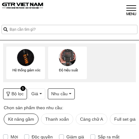
Hệ thống giảm xóc
Độ hiệu suất
1
Bộ lọc
Giá
Nhu cầu
Chọn sản phẩm theo nhu cầu:
Kit nâng gầm
Thanh xoắn
Càng chữ A
Full set giả
Mới
Độc quyền
Giảm giá
Sắp ra mắt