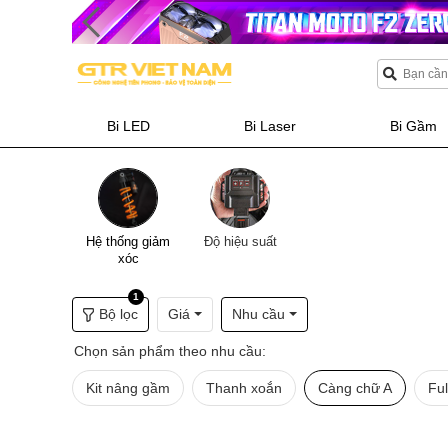
Bi LED
Bi Laser
Bi Gầm
Hệ thống giảm
Độ hiệu suất
xóc
1
Bộ lọc
Giá
Nhu cầu
Chọn sản phẩm theo nhu cầu:
Kit nâng gầm
Thanh xoắn
Càng chữ A
Ful