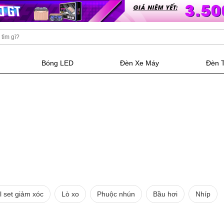
Bóng LED
Đèn Xe Máy
Đèn 
l set giảm xóc
Lò xo
Phuộc nhún
Bầu hơi
Nhíp