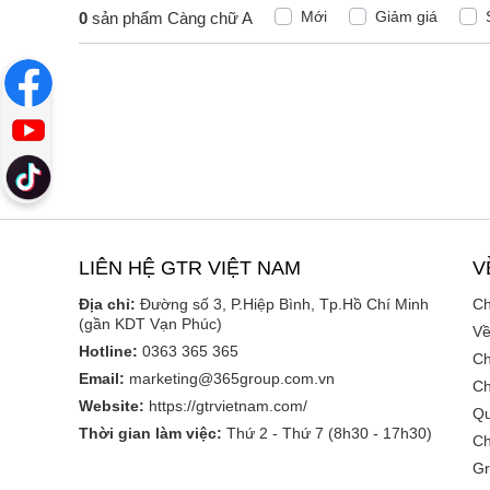
Mới
Giảm giá
0
sản phẩm Càng chữ A
LIÊN HỆ GTR VIỆT NAM
V
Địa chỉ:
Đường số 3, P.Hiệp Bình, Tp.Hồ Chí Minh
Ch
(gần KDT Vạn Phúc)
Về
Hotline:
0363 365 365
Ch
Email:
marketing@365group.com.vn
Ch
Website:
https://gtrvietnam.com/
Qu
Thời gian làm việc:
Thứ 2 - Thứ 7 (8h30 - 17h30)
Ch
Gr