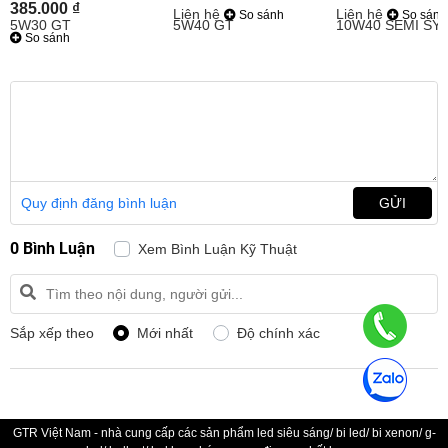
385.000 ₫
Liên hệ
Liên hệ
So sánh
So sánh
So sánh
Quy định đăng bình luận
GỬI
0 Bình Luận
Xem Bình Luận Kỹ Thuật
Sắp xếp theo
Mới nhất
Độ chính xác
GTR Việt Nam - nhà cung cấp các sản phẩm led siêu sáng/ bi led/ bi xenon/ g-