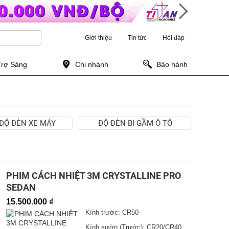
Giới thiệu
Tin tức
Hỏi đáp
Trợ Sáng
Chi nhánh
Bảo hành
ĐỘ ĐÈN XE MÁY
ĐỘ ĐÈN BI GẦM Ô TÔ
PHIM CÁCH NHIỆT 3M CRYSTALLINE PRO
SEDAN
15.500.000 ₫
Kính trước: CR50
Kính sườn (Trước): CR20/CR40