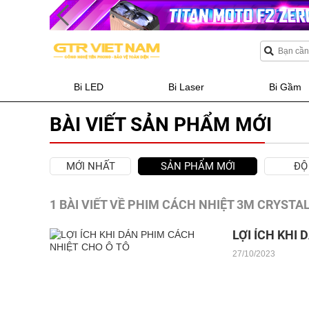
Bi LED
Bi Laser
Bi Gầm
BÀI VIẾT SẢN PHẨM MỚI
MỚI NHẤT
SẢN PHẨM MỚI
ĐỘ
1 BÀI VIẾT VỀ PHIM CÁCH NHIỆT 3M CRYSTA
LỢI ÍCH KHI
27/10/2023