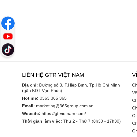
LIÊN HỆ GTR VIỆT NAM
V
Địa chỉ:
Đường số 3, P.Hiệp Bình, Tp.Hồ Chí Minh
Ch
(gần KDT Vạn Phúc)
Về
Hotline:
0363 365 365
Ch
Email:
marketing@365group.com.vn
Ch
Website:
https://gtrvietnam.com/
Qu
Thời gian làm việc:
Thứ 2 - Thứ 7 (8h30 - 17h30)
Ch
Gr