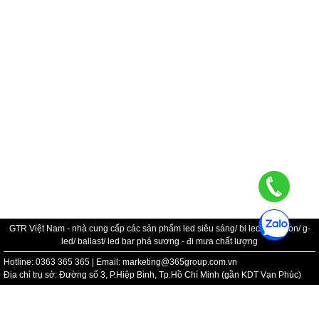
GTR Việt Nam - nhà cung cấp các sản phẩm led siêu sáng/ bi led/ bi xenon/ g-
led/ ballast/ led bar phá sương - đi mưa chất lượng
Hotline: 0363 365 365 | Email: marketing@365group.com.vn
Địa chỉ trụ sở: Đường số 3, P.Hiệp Bình, Tp.Hồ Chí Minh (gần KDT Vạn Phúc)