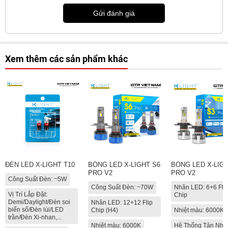
Gửi đánh giá
Xem thêm các sản phẩm khác
ĐÈN LED X-LIGHT T10
BÓNG LED X-LIGHT S6
BÓNG LED X-LIGH
PRO V2
PRO V2
Công Suất Đèn: ~5W
Công Suất Đèn: ~70W
Nhân LED: 6+6 Fli
Vị Trí Lắp Đặt:
Chip
Demi/Daylight/Đèn soi
Nhân LED: 12+12 Flip
biển số/Đèn lùi/LED
Chip (H4)
Nhiệt màu: 6000K
trần/Đèn Xi-nhan,...
Nhiệt màu: 6000K
Hệ Thống Tản Nhiệ