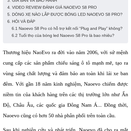
3. GIÁ BÁN VÀ BẢO HÀNH
4. VIDEO REVIEW ĐÁNH GIÁ NAOEVO S8 PRO
5. DÒNG XE NÀO LẮP ĐƯỢC BÓNG LED NAOEVO S8 PRO?
6. HỎI VÀ ĐÁP
6.1 Naoevo S8 Pro có hỗ trợ kết nối “Plug and Play” không?
6.2 Tuổi thọ của bóng led Naoevo S8 Pro là bao nhiêu?
Thương hiệu NaoEvo ra đời vào năm 2006, với sứ mệnh 
cung cấp các sản phẩm chiếu sáng ô tô mạnh mẽ, tạo ra 
vùng sáng chất lượng và đảm bảo an toàn khi lái xe ban 
đêm. Với gần 18 năm kinh nghiệm, Naoevo chiếm được 
niềm tin của khách hàng trên các thị trường lớn như Ấn 
Độ, Châu Âu, các quốc gia Đông Nam Á... Đồng thời, 
Naoevo cũng có hơn 50 nhà phân phối trên toàn cầu.
Sau khi nghiên cứu và phát triển, Naoevo đã cho ra mắt 