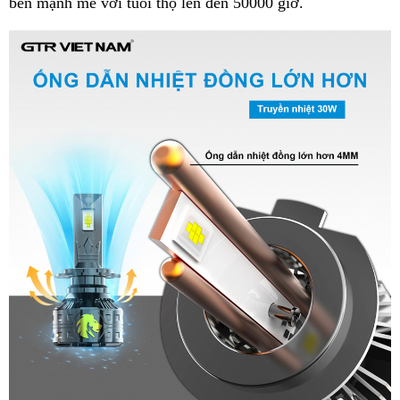
bền mạnh mẽ với tuổi thọ lên đến 50000 giờ.